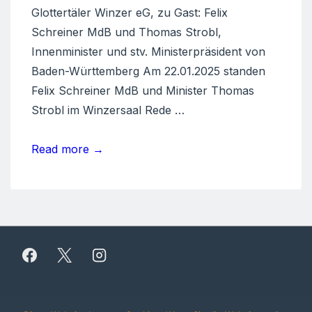
Glottertäler Winzer eG, zu Gast: Felix
Schreiner MdB und Thomas Strobl,
Innenminister und stv. Ministerpräsident von
Baden-Württemberg Am 22.01.2025 standen
Felix Schreiner MdB und Minister Thomas
Strobl im Winzersaal Rede …
Politische
Read more →
Weinprobe
Copyright © 2026
| Präsentiert von
Responsive-