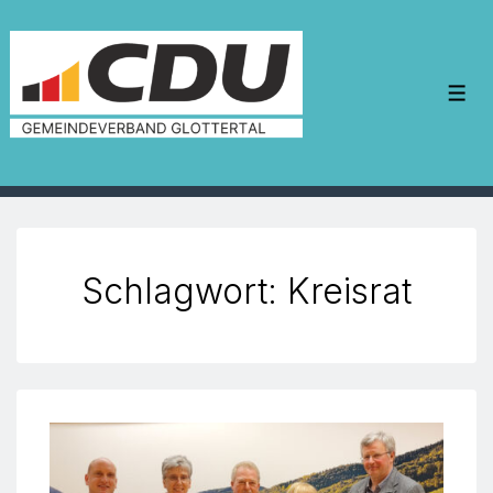
↓
Zum
Inhalt
Me
Schlagwort:
Kreisrat